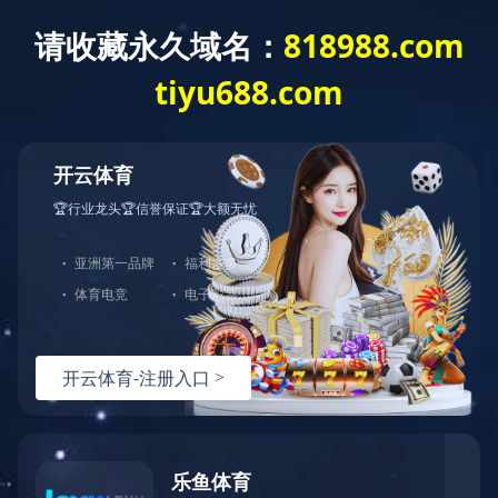
星空网（中国）
关于我们
产品中心
星空官方站登录入口
水冷螺杆式冷水机
公司简介
更多>>
新闻资
星空官方站登录入口，坐落于风景秀丽，有着悠久文化历史的余姚
市，是一家制造销售工业冷水机，模温机为主的企业，全心全意为客
模温机
户的生产工艺提供解决方案的专业公司。
用油或水作为传热介质，安