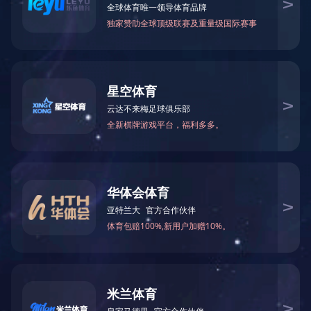
百康人秉承以产...
全可靠
© 2014 螺杆式冷水机|冷水机|模温机|冷却塔|星空官方站登录
电器箱热交换器
浙ICP备14019105
米兰体育
|
kaiyun·开云（中国）官方网站
|
乐动体育
|
星空网官方站入口
|
乐鱼·体育
|
kaiyun·开云（中国）官方网站
|
爱体育·体育(中国)官方网站
|
华体会体育
|
爱体育平
台
|
开放式冷水机