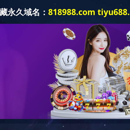
产品中心
技术参数
新闻公告