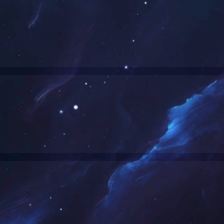
品
高速精密冷水机组
说明：
机组安全工作范围：冷冻水出水温度5~30℃
电源制式：3P380V-50Hz,允许电压波动±10%，允许.
<<
<
1
>
>>