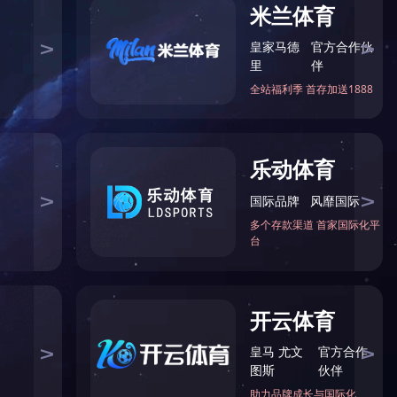
首页
--
所有产品
--
高速冷水机
详情...
..