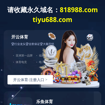
星空网（中国）
关于我们
产品中心