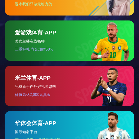
产品名称:水式模温机
百康开发的模温机种类繁多，即水
加热功率从4KW到36KW，加热温
采用P.I.D.控温系统，在任何操作
效率高温泵浦，能适用于精密模具
参数说明：
型号
BK-W6
BK
热传媒
水 wa
heat medium
加热能
量
98
heats energy
冷却方式
直接冷却 Dir
cooling type
加热功率(kw)
6
9