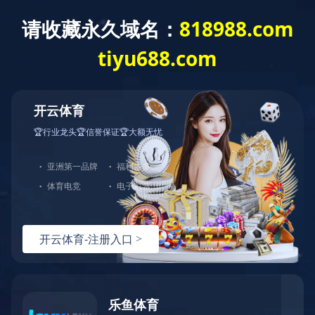
星空网（中国）
关于我们
产品中心