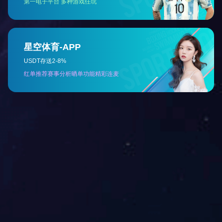
heats power
功率
（kw）
0.37
0.7
2power
压力
泵
(kg/cm）
2.5
4
pump
pressure
流量
(L/min）
35
45
rate of
flow
电源
3PH-380V/
power supply
冷却水管径
,
cooling pipe
1/2