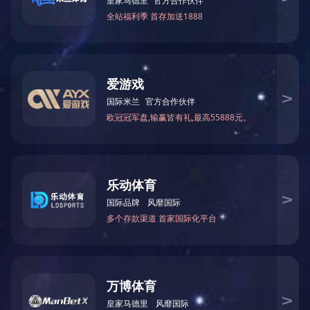
米兰体育
|
kaiyun·开云（中国）官方网
站
|
乐动体育
|
星空网官方站入口
|
乐鱼·
体育
|
kaiyun·开云（中国）官方网站
|
爱
产品展示
体育·体育(中国)官方网站
|
华体会体育
|
爱体育平台
|