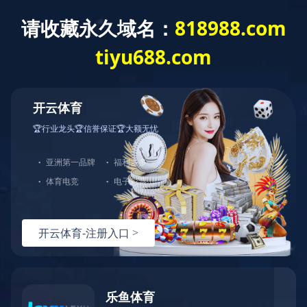
星空网（中国）
关于我们
产品中心