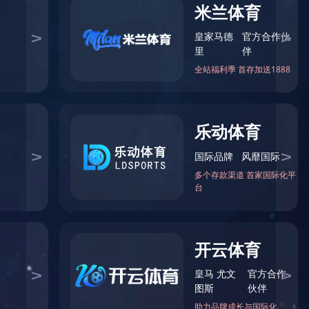
）
--
所有产品
--
电器箱热交换器
-- 电器箱热交换器