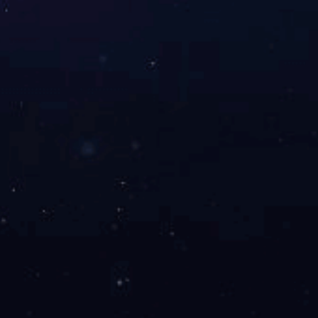
上一个：没有了 下一个：没有了
冷水机|模温机|冷却塔|星空官方站登录入口【官网】 电话：+86-574-62596911 传真：+