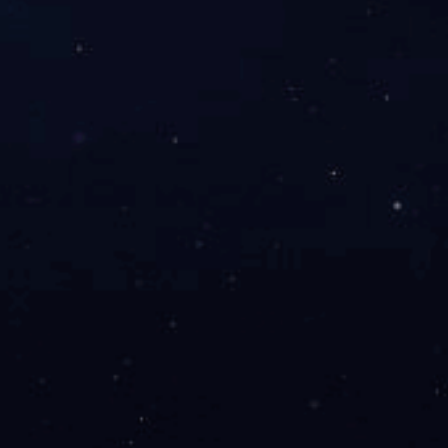
86-574-62596922